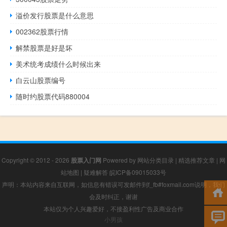
溢价发行股票是什么意思
002362股票行情
解禁股票是好是坏
美术统考成绩什么时候出来
白云山股票编号
随时约股票代码880004
Copyright © 2012 - 2026
股票入门网
Powered by
网站分类目录
|
精选推荐文章
|
网
站地图
|
疑难解答
皖ICP备09015033号
声明：本站内容来自互联网，如信息有错误可发邮件到f_fb#foxmail.com说明，我们
会及时纠正，谢谢
本站仅为个人兴趣爱好，不接盈利性广告及商业合作
小男孩