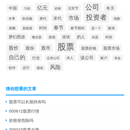
公司
亿元
中国
冬天
元宵节
习俗
价格
投资者
市场
宋代
唐代
创业板
冬季
指数
春节
时间
板块
攻略
新能源
春节期间
是一个
的人
梦幻西游
疫情
游戏
科技
的是
概念股
股票
股价
股市
股份
股票市场
股票价格
自己的
该公司
行业
账户
证券公司
诗人
资金
风险
还不
软件
领域
猜你想看的文章
股票可以长期持有吗
000612股票行情
炒股很危险吗
300043股票走势