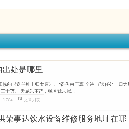
的出处是哪里
阳修的《送任处士归太原》。 “得失由庙算”全诗 《送任处士归太
三十万。 天威岂不严，贼首犹未献...
724
文章列表
供荣事达饮水设备维修服务地址在哪