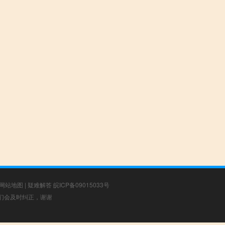
网站地图
|
疑难解答
皖ICP备09015033号
，我们会及时纠正，谢谢