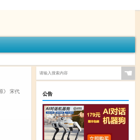
☚
原》 宋代
公告