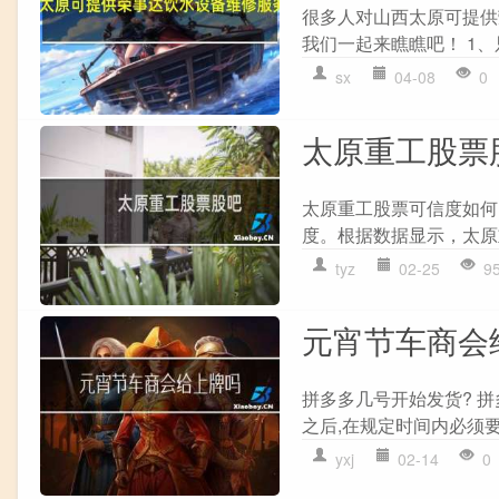
很多人对山西太原可提供
我们一起来瞧瞧吧！ 1、
sx
04-08
0
太原重工股票
太原重工股票可信度如何
度。根据数据显示，太原重
tyz
02-25
9
元宵节车商会
拼多多几号开始发货? 拼
之后,在规定时间内必须要
yxj
02-14
0