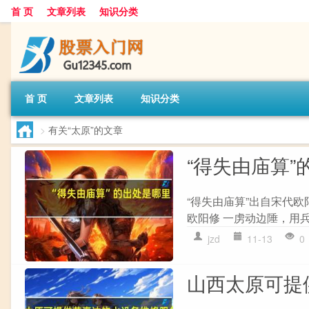
首 页
文章列表
知识分类
首 页
文章列表
知识分类
>
有关“太原”的文章
“得失由庙算”
“得失由庙算”出自宋代欧
欧阳修 一虏动边陲，用兵
jzd
11-13
0
山西太原可提