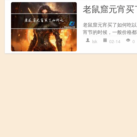
老鼠窟元宵买
老鼠窟元宵买了如何吃以
宵节的时候，一般价格都
lsk
02-14
0