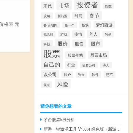
投资者
市场
宋代
指数
春节
时间
攻略
新能源
价格表 元
梦幻西游
板块
春节期间
是一个
的人
疫情
游戏
的是
概念股
股价
股市
股份
科技
股票
股票市场
股票价格
自己的
行业
证券公司
诗人
该公司
账户
还不
软件
资金
风险
领域
猜你想看的文章
茅台股票k线分析
新游一键激活工具 V1.0.4 绿色版（新游一键激活工具 V1.0.4 绿色版功能简介）