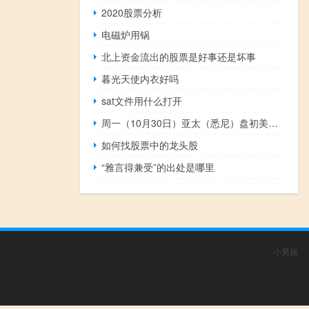
2020股票分析
电磁炉用锅
北上资金流出的股票是好事还是坏事
暮光天使内衣好吗
sat文件用什么打开
周一（10月30日）亚太（悉尼）盘初美元大致平开欧元兑美元持稳于1.0568美元兑瑞郎微跌不足0.1%报0.9020以色列在刚刚过去的周末表示在加沙地带扩大地面行动
如何找股票中的龙头股
“雅言得兼受”的出处是哪里
小男孩