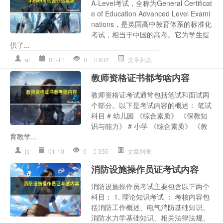
A-Level考试，全称为General Certificat
e of Education Advanced Level Exami
nations，是英国高中教育体系的标准化
考试，相当于中国的高考。它为学生提
供了...
al
01-11
0
932
文章列表
教师资格证书都考啥内容
教师资格证考试通常包括笔试和面试两
个部分。以下是考试内容的概述： 笔试
科目 # 幼儿园 《综合素质》 《保教知
识与能力》 # 小学 《综合素质》 《教
育教学...
js
01-10
0
355
文章列表
消防设施操作员证考试内容
消防设施操作员考试主要包含以下两个
科目： 1. 理论知识考试 ： 考核内容包
括消防工作概述、电气消防基础知识、
消防水力学基础知识、相关法律法规、