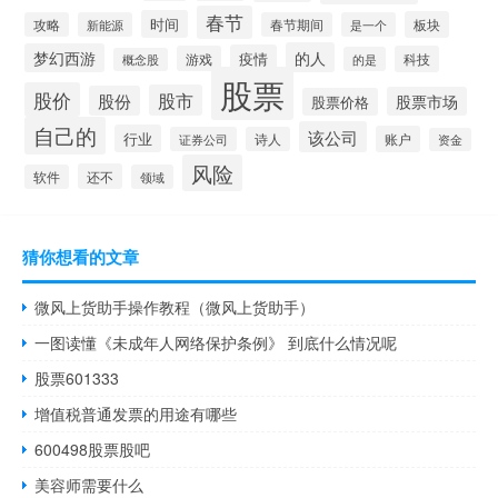
春节
时间
板块
攻略
新能源
春节期间
是一个
的人
梦幻西游
疫情
游戏
科技
的是
概念股
股票
股价
股市
股份
股票市场
股票价格
自己的
该公司
行业
账户
证券公司
诗人
资金
风险
还不
软件
领域
猜你想看的文章
微风上货助手操作教程（微风上货助手）
一图读懂《未成年人网络保护条例》 到底什么情况呢
股票601333
增值税普通发票的用途有哪些
600498股票股吧
美容师需要什么