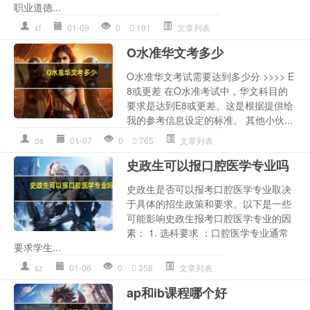
职业道德...
xf
01-09
0
191
文章列表
O水准华文考多少
O水准华文考试需要达到多少分 >>>> E
8或更差 在O水准考试中，华文科目的
要求是达到E8或更差。这是根据提供给
我的参考信息设定的标准。 其他小伙...
os
01-07
0
765
文章列表
史政生可以报口腔医学专业吗
史政生是否可以报考口腔医学专业取决
于具体的招生政策和要求。以下是一些
可能影响史政生报考口腔医学专业的因
素： 1. 选科要求 ：口腔医学专业通常
要求学生...
sz
01-06
0
358
文章列表
ap和ib课程哪个好