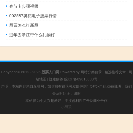
春节卡步骤视频
002587奥拓电子股票行情
股票怎么打新股
过年去浙江带什么礼物好
Copyright © 2012 - 2026
股票入门网
Powered by
网站分类目录
|
精选推荐文章
|
网
站地图
|
疑难解答
皖ICP备09015033号
声明：本站内容来自互联网，如信息有错误可发邮件到f_fb#foxmail.com说明，我们
会及时纠正，谢谢
本站仅为个人兴趣爱好，不接盈利性广告及商业合作
小男孩