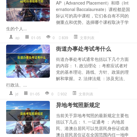
AP（Advanced Placement）和IB（Int
ernational Baccalaureate）课程都是国
际认可的高中课程，它们各自有不同的
侧重点和优势。选择哪个课程取决于学
生的个人...
ap
01-05
0
839
文章列表
街道办事处考试考什么
街道办事处考试通常包括以下几个方面
的内容： 1. 政治理论 ：考察应试者对
党的基本理论、路线、方针、政策的理
解和掌握。 2. 法律法规 ：涉及宪法、
行政法、...
jd
01-05
0
932
文章列表
异地考驾照新规定
当前关于异地考驾照的最新规定主要包
括以下几点： 1. 一证通考 ： 内地居
民、港澳台居民可以凭居民身份证或港
澳台居民居住证在全国范围内任一地申