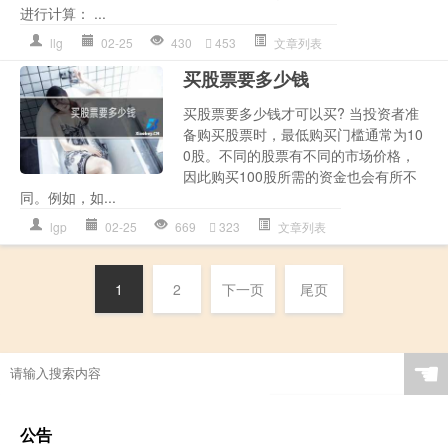
进行计算： ...
llg
02-25
430
453
文章列表
买股票要多少钱
买股票要多少钱才可以买? 当投资者准
备购买股票时，最低购买门槛通常为10
0股。不同的股票有不同的市场价格，
因此购买100股所需的资金也会有所不
同。例如，如...
lgp
02-25
669
323
文章列表
1
2
下一页
尾页
☚
公告