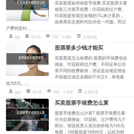
买卖股票如何收取手续费 买卖股票主要
收取三方面手续费：印花税和过户费。
印花税是按成交金额的1‰来计算的，
由券商在交易时代扣并统一代缴。而过
户费则是针...
jyg
02-25
723
989
文章列表
股票要多少钱才能买
买股票是怎么收费的 股票的手续费包括
佣金、印花税和过户费。不同证券公司
有不同的收费标准，但证监会规定佣金
不得超过成交金额的千分之3，单笔最
低为5元。...
gpy
02-25
382
316
文章列表
买卖股票手续费怎么算
股票手续费怎么计算? 股票手续费主要
分为交易佣金、印花税、过户费等几个
部分。假设投资人卖出的价格为100元
每股，100股就是10000元，以此为例