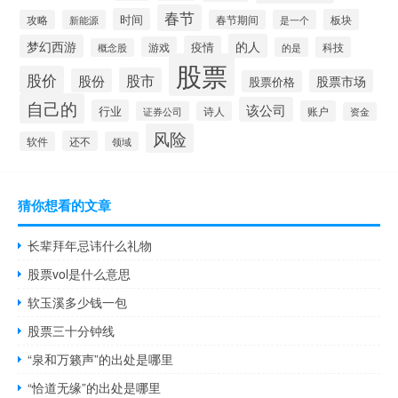
春节
时间
板块
攻略
新能源
春节期间
是一个
的人
梦幻西游
疫情
游戏
科技
的是
概念股
股票
股价
股市
股份
股票市场
股票价格
自己的
该公司
行业
账户
证券公司
诗人
资金
风险
还不
软件
领域
猜你想看的文章
长辈拜年忌讳什么礼物
股票vol是什么意思
软玉溪多少钱一包
股票三十分钟线
“泉和万籁声”的出处是哪里
“恰道无缘”的出处是哪里