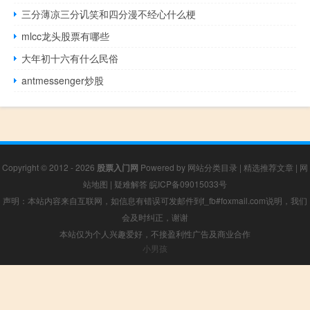
三分薄凉三分讥笑和四分漫不经心什么梗
mlcc龙头股票有哪些
大年初十六有什么民俗
antmessenger炒股
Copyright © 2012 - 2026
股票入门网
Powered by
网站分类目录
|
精选推荐文章
|
网
站地图
|
疑难解答
皖ICP备09015033号
声明：本站内容来自互联网，如信息有错误可发邮件到f_fb#foxmail.com说明，我们
会及时纠正，谢谢
本站仅为个人兴趣爱好，不接盈利性广告及商业合作
小男孩