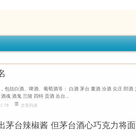
名
包括白酒、啤酒、葡萄酒等： 白酒 茅台 董酒 汾酒 尖庄 郎酒 
酒魂 酒鬼 兰陵 四特 贡酒 丛台...
78
文章列表
出茅台辣椒酱 但茅台酒心巧克力将面