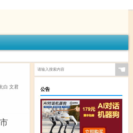
☚
太白 文君
公告
市