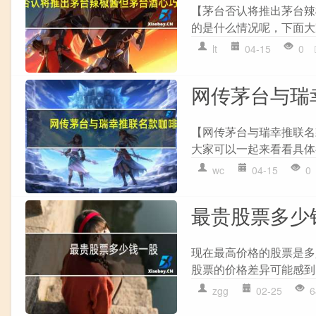
【茅台否认将推出茅台辣
的是什么情况呢，下面大
lt
04-15
0
网传茅台与瑞
【网传茅台与瑞幸推联名
大家可以一起来看看具体都
wc
04-15
0
最贵股票多少
现在最高价格的股票是多
股票的价格差异可能感到困
zgg
02-25
6