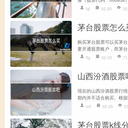
bjl
02-25
32
茅台股票怎么
购买茅台股票可以买茅台
要开通股票账户，而茅台
ltg
02-25
71
山西汾酒股票
现在的山西汾酒股票行情
期内并不适合购买。根据数
sxf
02-25
5
茅台股票k线