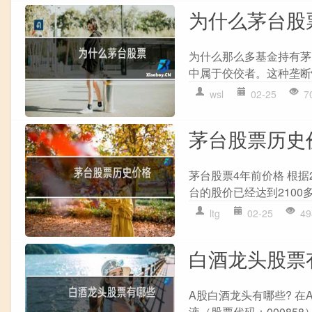
为什么茅台股
为什么那么多基金持有茅
中属于佼佼者。这种垄断
wsl
02-25
7
茅台股票历史
茅台股票4年前价格 根据
台的股价已经达到2100
ltg
02-25
49
白酒龙头股票
A股白酒龙头有哪些? 在
液（股票代码：00085