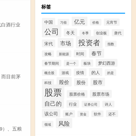
标签
亿元
中国
元宵节
习俗
价格
或白酒行业
公司
冬天
唐代
创业板
冬季
投资者
市场
宋代
指数
春节
时间
攻略
新能源
梦幻西游
板块
春节期间
是一个
的人
疫情
游戏
的是
概念股
。而目前茅
股价
股市
股份
科技
股票
股票市场
股票价格
自己的
行业
证券公司
诗人
该公司
账户
还不
软件
资金
风险
领域
9）、五粮