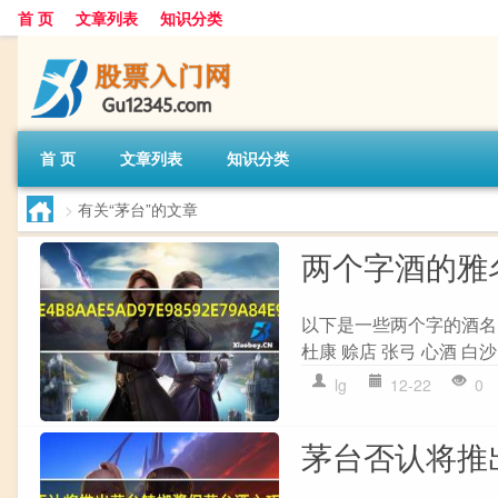
首 页
文章列表
知识分类
首 页
文章列表
知识分类
>
有关“茅台”的文章
两个字酒的雅
以下是一些两个字的酒名，
杜康 赊店 张弓 心酒 白沙 
lg
12-22
0
茅台否认将推