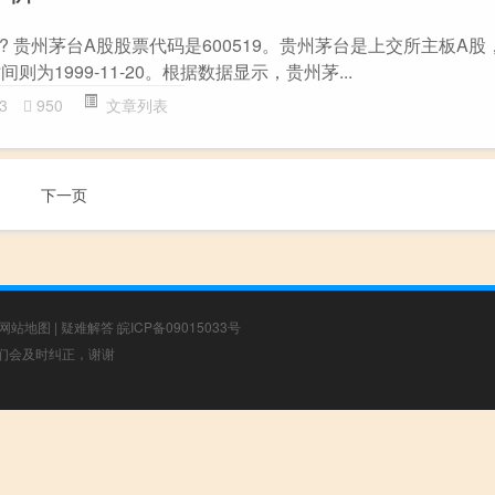
 贵州茅台A股股票代码是600519。贵州茅台是上交所主板A股
时间则为1999-11-20。根据数据显示，贵州茅...
3
950
文章列表
下一页
网站地图
|
疑难解答
皖ICP备09015033号
，我们会及时纠正，谢谢