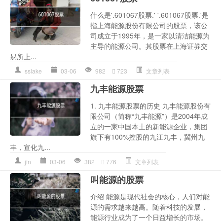
什么是'.601067股票.' '.601067股票.'是
指上海能源股份有限公司的股票，该公
司成立于1995年，是一家以清洁能源为
主导的能源公司。其股票在上海证券交
易所上...
sslake
03-06
982
723
文章列表
九丰能源股票
1. 九丰能源股票的历史 九丰能源股份有
限公司（简称“九丰能源”）是2004年成
立的一家中国本土的新能源企业，集团
旗下有100%控股的九江九丰，冀州九
丰，宣化九...
jfn
03-06
382
776
文章列表
叫能源的股票
介绍 能源是现代社会的核心，人们对能
源的需求越来越高。随着科技的发展，
能源行业成为了一个日益增长的市场。