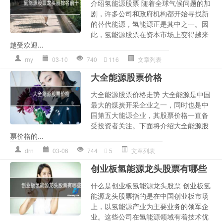
介绍氢能源股票 随着全球气候问题的加
剧，许多公司和政府机构都开始寻找新
的替代能源，氢能源正是其中之一。因
此，氢能源股票在资本市场上变得越来
越受欢迎...
rny
03-10
740
116
文章列表
大全能源股票价格
大全能源股票价格走势 大全能源是中国
最大的煤炭开采企业之一，同时也是中
国第五大能源企业，其股票价格一直备
受投资者关注。下面将介绍大全能源股
票价格的...
drn
03-06
744
5
文章列表
创业板氢能源龙头股票有哪些
什么是创业板氢能源龙头股票 创业板氢
能源龙头股票指的是在中国创业板市场
上，以氢能源产业为主要业务的领军企
业。这些公司在氢能源领域有着技术优