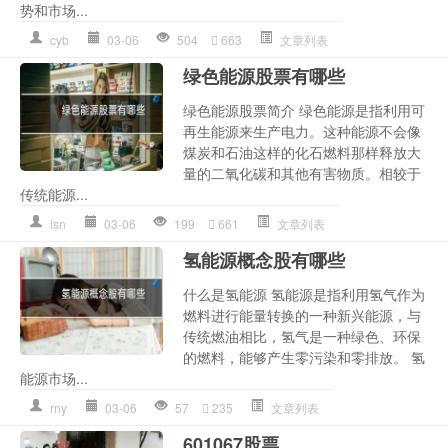
势和市场...
cyb
03-06
504
663
文章列表
绿色能源股票有哪些
绿色能源股票简介 绿色能源是指利用可
再生能源来生产电力。这种能源不会像
煤炭和石油这样的化石燃料那样释放大
量的二氧化碳和其他有害物质。相较于
传统能源...
lsn
03-06
199
661
文章列表
氢能源概念股有哪些
什么是氢能源 氢能源是指利用氢气作为
燃料进行能量转换的一种新兴能源，与
传统燃油相比，氢气是一种绿色、环保
的燃料，能够产生零污染和零排放。 氢
能源市场...
rny
03-06
57
235
文章列表
601067股票