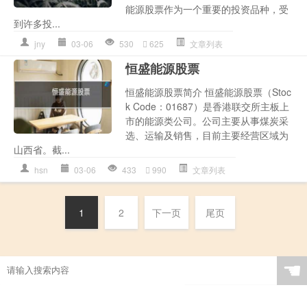
能源股票作为一个重要的投资品种，受
到许多投...
jny
03-06
530
625
文章列表
恒盛能源股票
恒盛能源股票简介 恒盛能源股票（Stoc
k Code：01687）是香港联交所主板上
市的能源类公司。公司主要从事煤炭采
选、运输及销售，目前主要经营区域为
山西省。截...
hsn
03-06
433
990
文章列表
1
2
下一页
尾页
☚