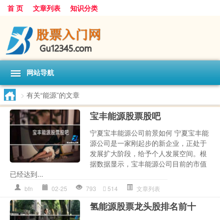
首 页
文章列表
知识分类
网站导航
>
有关“能源”的文章
宝丰能源股票股吧
宁夏宝丰能源公司前景如何 宁夏宝丰能
源公司是一家刚起步的新企业，正处于
发展扩大阶段，给予个人发展空间。根
据数据显示，宝丰能源公司目前的市值
已经达到...
bfn
02-25
793
514
文章列表
氢能源股票龙头股排名前十