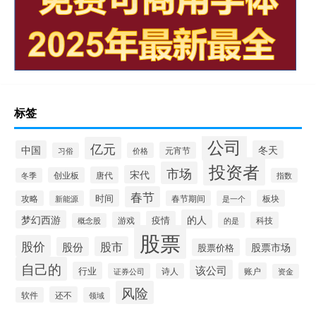
标签
公司
亿元
中国
冬天
元宵节
习俗
价格
投资者
市场
宋代
唐代
创业板
冬季
指数
春节
时间
板块
攻略
新能源
春节期间
是一个
的人
梦幻西游
疫情
游戏
科技
的是
概念股
股票
股价
股市
股份
股票市场
股票价格
自己的
该公司
行业
账户
证券公司
诗人
资金
风险
还不
软件
领域