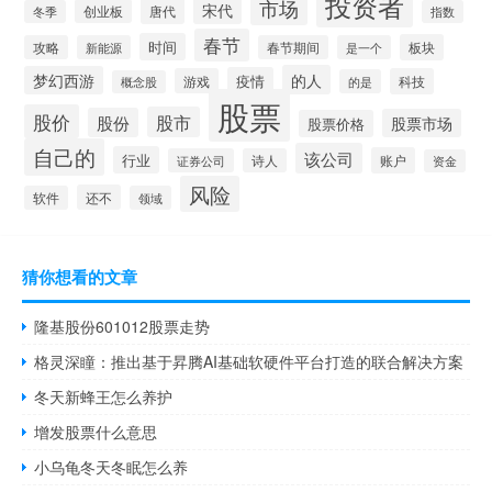
投资者
市场
宋代
唐代
创业板
冬季
指数
春节
时间
板块
攻略
新能源
春节期间
是一个
的人
梦幻西游
疫情
游戏
科技
的是
概念股
股票
股价
股市
股份
股票市场
股票价格
自己的
该公司
行业
账户
证券公司
诗人
资金
风险
还不
软件
领域
猜你想看的文章
隆基股份601012股票走势
格灵深瞳：推出基于昇腾AI基础软硬件平台打造的联合解决方案
冬天新蜂王怎么养护
增发股票什么意思
小乌龟冬天冬眠怎么养