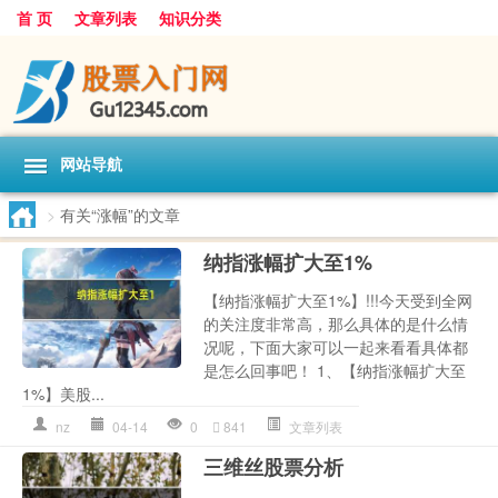
首 页
文章列表
知识分类
网站导航
>
有关“涨幅”的文章
纳指涨幅扩大至1%
【纳指涨幅扩大至1%】!!!今天受到全网
的关注度非常高，那么具体的是什么情
况呢，下面大家可以一起来看看具体都
是怎么回事吧！ 1、【纳指涨幅扩大至
1%】美股...
nz
04-14
0
841
文章列表
三维丝股票分析