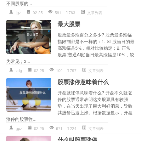
不同股票的...
jgz
02-25
591
763
文章列表
最大股票
股票最多涨百分之多少? 股票最多涨幅
指限制都是不一样的：1. ST股当日的最
高涨幅是5%，相对比较稳定；2. 正常
股票(普通A股)当日最高涨幅是10%，较
为常见；3...
zdg
02-25
100
797
文章列表
股票涨停意味着什么
开盘就涨停意味着什么? 开盘不久就涨
停的股票通常表明这支股票具有较强
势，在当天出现了巨大利好消息，导致
其股价迅速上涨。根据数据显示，开盘
涨停的股票往...
gpz
02-25
671
224
文章列表
什么叫股票涨停