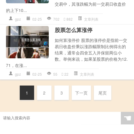
交易中，其涨跌幅为前一交易日收盘价
的上下10...
gpz
02-25
702
882
文章列表
股票怎么算涨停
如何算涨停价 股票的涨停价是指前一交
易日收盘价乘以涨跌幅限制比例得出的
结果，通常会四舍五入并保留两位小
数。举例来说，如果某股票的价格为12.
71，在涨...
gpz
02-25
55
22
文章列表
1
2
3
下一页
尾页
☚