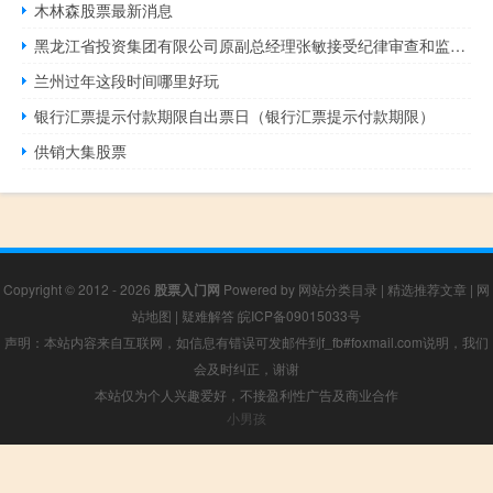
木林森股票最新消息
黑龙江省投资集团有限公司原副总经理张敏接受纪律审查和监察调查
兰州过年这段时间哪里好玩
银行汇票提示付款期限自出票日（银行汇票提示付款期限）
供销大集股票
Copyright © 2012 - 2026
股票入门网
Powered by
网站分类目录
|
精选推荐文章
|
网
站地图
|
疑难解答
皖ICP备09015033号
声明：本站内容来自互联网，如信息有错误可发邮件到f_fb#foxmail.com说明，我们
会及时纠正，谢谢
本站仅为个人兴趣爱好，不接盈利性广告及商业合作
小男孩