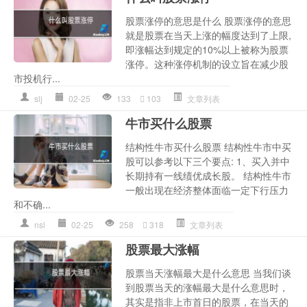
股票涨停的意思是什么 股票涨停的意思
就是股票在当天上涨的幅度达到了上限,
即涨幅达到规定的10%以上被称为股票
涨停。这种涨停机制的设立旨在减少股
市投机行...
slj
02-25
133
103
文章列表
牛市买什么股票
结构性牛市买什么股票 结构性牛市中买
股可以参考以下三个要点: 1、买入并中
长期持有一线绩优成长股。 结构性牛市
一般出现在经济整体面临一定下行压力
和不确...
nsl
02-25
258
318
文章列表
股票最大涨幅
股票当天涨幅最大是什么意思 当我们谈
到股票当天的涨幅最大是什么意思时，
其实是指非上市首日的股票，在当天的