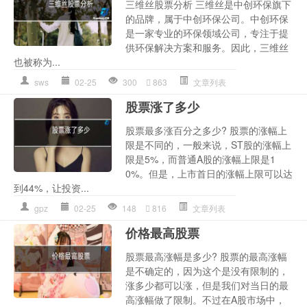
三维丝股票分析 三维丝是中创环保旗下
的品牌，属于中创环保公司。中创环保
是一家专业的环保领域公司，专注于提
供环保解决方案和服务。因此，三维丝
也被称为...
sws
02-25
300
863
文章列表
股票涨了多少
股票最多涨百分之多少? 股票的涨幅上
限是不同的，一般来说，ST股的涨幅上
限是5%，而普通A股的涨幅上限是1
0%。但是，上市首日的涨幅上限可以达
到44%，让投资...
gpz
02-25
148
816
文章列表
价格最高股票
股票最高涨幅是多少? 股票的最高涨幅
是不确定的，因为这个是没有限制的，
涨多少都可以涨，但是我们对当日的最
高涨幅做了限制。不过在A股市场中，