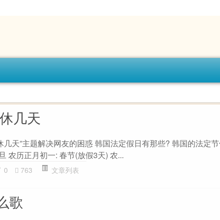
国休几天
国休几天”主题解决网友的困惑 韩国法定假日有那些? 韩国的法定
 农历正月初一: 春节(放假3天) 农...
0
763
文章列表
么歌