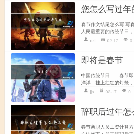
您怎么写过年
春节作文结尾怎么写 写
人民最重要的传统节日，
nzl
02-17
0
即将是春节
中国传统节日——春节即
洋洋，挂上红红的灯笼，贴
jjs
02-17
0
辞职后过年怎
春节离职人员工资计算方
方法如下：员工辞职后工