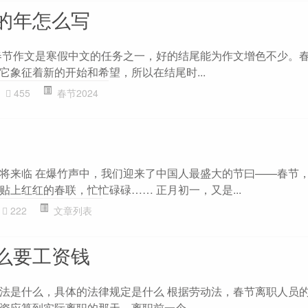
的年怎么写
春节作文是寒假中文的任务之一，好的结尾能为作文增色不少。
它象征着新的开始和希望，所以在结尾时...
455
春节2024
将来临 在爆竹声中，我们迎来了中国人最盛大的节曰——春节
上红红的春联，忙忙碌碌…… 正月初一，又是...
222
文章列表
么要工资钱
法是什么，具体的法律规定是什么 根据劳动法，春节离职人员
资应算到实际离职的那天。离职前一个...