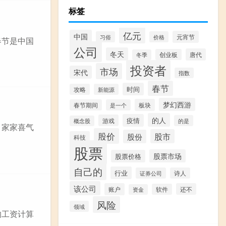
标签
亿元
中国
元宵节
习俗
价格
春节是中国
公司
冬天
唐代
创业板
冬季
投资者
市场
宋代
指数
春节
时间
攻略
新能源
梦幻西游
板块
春节期间
是一个
的人
疫情
游戏
的是
概念股
，家家喜气
股价
股市
股份
科技
股票
股票市场
股票价格
自己的
行业
证券公司
诗人
该公司
账户
还不
软件
资金
风险
领域
的工资计算