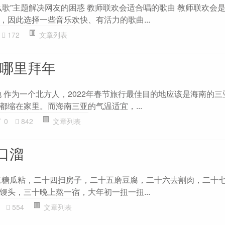
么歌”主题解决网友的困惑 教师联欢会适合唱的歌曲 教师联欢会
，因此选择一些音乐欢快、有活力的歌曲...
172
文章列表
在哪里拜年
地 作为一个北方人，2022年春节旅行最佳目的地应该是海南的
都缩在家里。而海南三亚的气温适宜，...
0
842
文章列表
口溜
三糖瓜粘，二十四扫房子，二十五磨豆腐，二十六去割肉，二十
馒头，三十晚上熬一宿，大年初一扭一扭...
554
文章列表