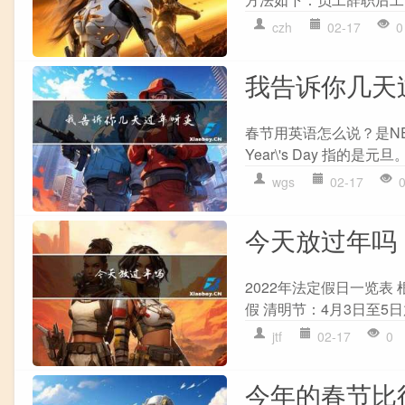
czh
02-17
0
我告诉你几天
春节用英语怎么说？是NE
Year\'s Day 指的
wgs
02-17
今天放过年吗
2022年法定假日一览表
假 清明节：4月3日至5日放
jtf
02-17
0
今年的春节比