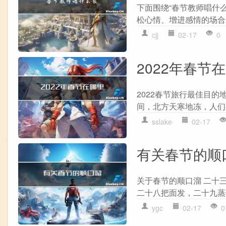
下面围绕“春节教师唱什
松心情、增进感情的场合
cjj
02-17
0
2022年春节
2022春节旅行最佳目的
间，北方天寒地冻，人们
sslake
02-17
有关春节的顺
关于春节的顺口溜 二十
二十八把面发，二十九蒸
ygc
02-17
0