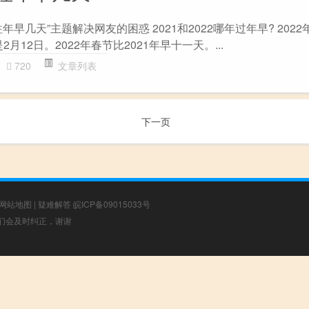
早几天”主题解决网友的困惑 2021和2022哪年过年早? 202
2月12日。2022年春节比2021年早十一天。...
720
文章列表
下一页
网站地图
|
疑难解答
皖ICP备09015033号
，我们会及时纠正，谢谢