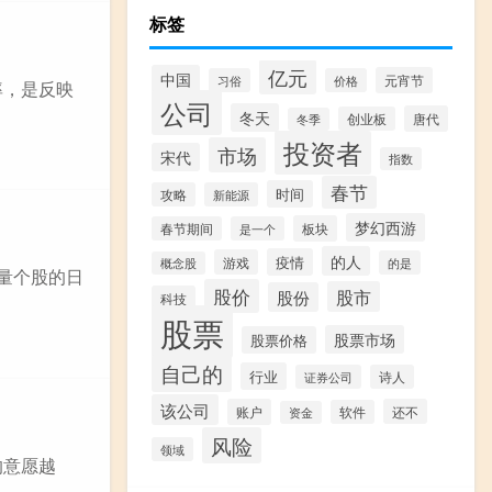
标签
亿元
中国
元宵节
习俗
价格
率，是反映
公司
冬天
唐代
创业板
冬季
投资者
市场
宋代
指数
春节
时间
攻略
新能源
梦幻西游
板块
春节期间
是一个
的人
疫情
游戏
的是
概念股
量个股的日
股价
股市
股份
科技
股票
股票市场
股票价格
自己的
行业
证券公司
诗人
该公司
账户
还不
软件
资金
风险
领域
的意愿越