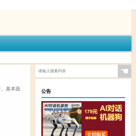
☚
析。基本面
公告