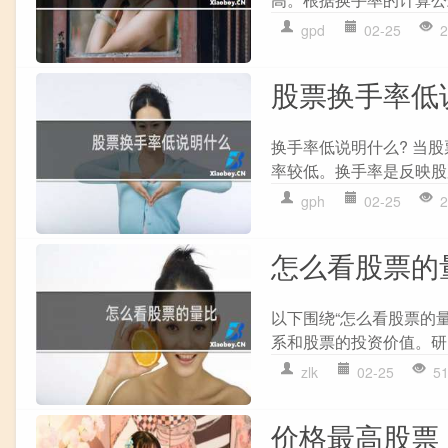
gpd
02-25
2
股票换手率低
换手率低说明什么? 当
率较低。换手率是反映股
gph
02-25
2
怎么看股票的
以下围绕“怎么看股票的
系和股票的投资价值。研究
zlk
02-25
5
价格最高股票