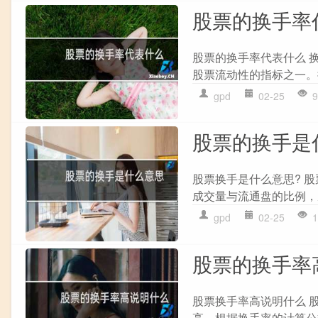
股票的换手率
股票的换手率代表什么 
股票流动性的指标之一。
gpd
02-25
9
股票的换手是
股票换手是什么意思? 
成交量与流通盘的比例，
gpd
02-25
1
股票的换手率
股票换手率高说明什么 
高。根据换手率的计算公式