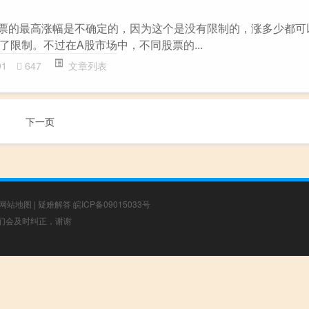
股票的最高涨幅是不确定的，因为这个是没有限制的，涨多少都可
限制。不过在A股市场中，不同股票的...
91
647
文章列表
下一页
网站地图
|
疑难解答
皖ICP备09015033号
，我们会及时纠正，谢谢