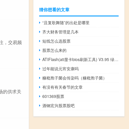
猜你想看的文章
“且复歌舞随”的出处是哪里
齐大财务管理是几本
短线怎么选股票
注，交易频
股票怎么来的
ATIFlash(ati显卡bios刷新工具) V3.95 绿色免费版（ATIFlash(ati显卡bios刷新工具) V3.95 绿色免费版功能简介）
过年能说元宵安康吗
糠秕孢子菌会传染吗（糠秕孢子菌）
有没有有关春节的文章
场的供求关
601369股票
酒钢宏兴股票股吧