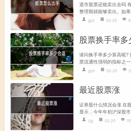
退市股票还能卖出去吗 
整理期就能够卖出。如果
gpz
02-25
8
股票换手率多
请问换手率多少算高呢?
票流通性强弱的指标之一。
gph
02-25
2
最近股票涨
证券股什么情况会涨 在
显示，今年年初沪深股市突
zjg
02-25
5