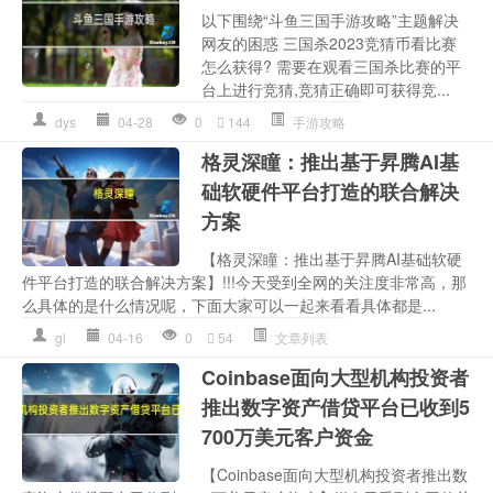
以下围绕“斗鱼三国手游攻略”主题解决
网友的困惑 三国杀2023竞猜币看比赛
怎么获得? 需要在观看三国杀比赛的平
台上进行竞猜,竞猜正确即可获得竞...
dys
04-28
0
144
手游攻略
格灵深瞳：推出基于昇腾AI基
础软硬件平台打造的联合解决
方案
【格灵深瞳：推出基于昇腾AI基础软硬
件平台打造的联合解决方案】!!!今天受到全网的关注度非常高，那
么具体的是什么情况呢，下面大家可以一起来看看具体都是...
gl
04-16
0
54
文章列表
Coinbase面向大型机构投资者
推出数字资产借贷平台已收到5
700万美元客户资金
【Coinbase面向大型机构投资者推出数