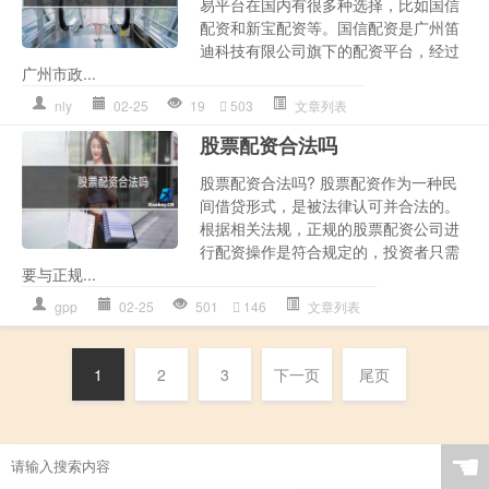
易平台在国内有很多种选择，比如国信
配资和新宝配资等。国信配资是广州笛
迪科技有限公司旗下的配资平台，经过
广州市政...
nly
02-25
19
503
文章列表
股票配资合法吗
股票配资合法吗? 股票配资作为一种民
间借贷形式，是被法律认可并合法的。
根据相关法规，正规的股票配资公司进
行配资操作是符合规定的，投资者只需
要与正规...
gpp
02-25
501
146
文章列表
1
2
3
下一页
尾页
☚