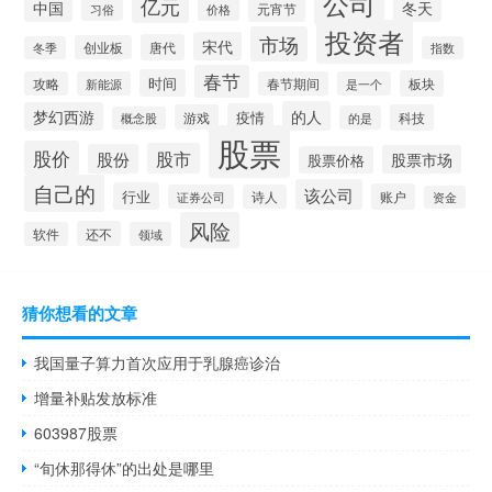
公司
亿元
中国
冬天
元宵节
习俗
价格
投资者
市场
宋代
唐代
创业板
冬季
指数
春节
时间
板块
攻略
新能源
春节期间
是一个
的人
梦幻西游
疫情
游戏
科技
的是
概念股
股票
股价
股市
股份
股票市场
股票价格
自己的
该公司
行业
账户
证券公司
诗人
资金
风险
还不
软件
领域
猜你想看的文章
我国量子算力首次应用于乳腺癌诊治
增量补贴发放标准
603987股票
“旬休那得休”的出处是哪里