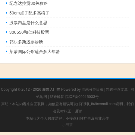
纪念达拉贡30关攻略
50cm桌子配多高椅子
股票内盘是什么意思
300550和仁科技股票
鄂尔多斯股票诊断
莱蒙国际公馆适合多大年龄
Copyright © 2012 - 2026
股票入门网
Powered by
网站分类目录
|
精选推荐文章
|
网
站地图
|
疑难解答
皖ICP备09015033号
声明：本站内容来自互联网，如信息有错误可发邮件到f_fb#foxmail.com说明，我们
会及时纠正，谢谢
本站仅为个人兴趣爱好，不接盈利性广告及商业合作
小男孩