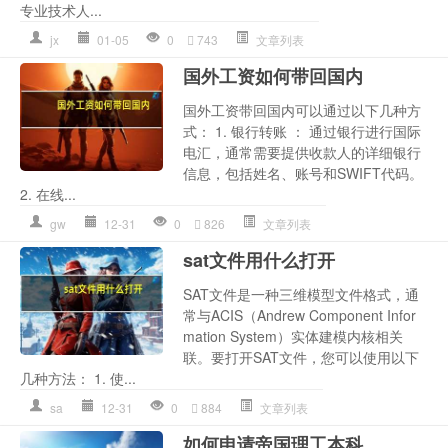
专业技术人...
jx
01-05
0
743
文章列表
国外工资如何带回国内
国外工资带回国内可以通过以下几种方
式： 1. 银行转账 ： 通过银行进行国际
电汇，通常需要提供收款人的详细银行
信息，包括姓名、账号和SWIFT代码。
2. 在线...
gw
12-31
0
826
文章列表
sat文件用什么打开
SAT文件是一种三维模型文件格式，通
常与ACIS（Andrew Component Infor
mation System）实体建模内核相关
联。要打开SAT文件，您可以使用以下
几种方法： 1. 使...
sa
12-31
0
884
文章列表
如何申请帝国理工本科