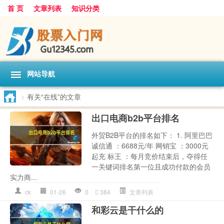
首 页
文章列表
知识分类
网站导航
>
有关“在线”的文章
出口电商b2b平台排名
外贸B2B平台的排名如下： 1. 阿里巴巴
诚信通 ：6688元/年 网销宝 ：3000元
起充 标王 ：每月竞价结束后，夺得任
一关键词排名第一位且成功付款的会员
实力商...
ck
01-26
0
384
文章列表
和彩云是干什么的