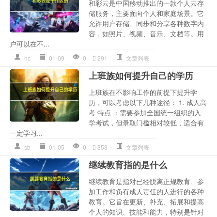
和彩云是中国移动推出的一款个人云存
储服务，主要面向个人和家庭场景。它
允许用户存储、同步和分享各种数字内
容，如照片、视频、音乐、文档等。用
户可以在不...
hc
01-09
0
291
文章列表
上班族如何提升自己的学历
上班族在不影响工作的前提下提升学
历，可以考虑以下几种途径： 1. 成人高
考 特点 ：需要参加全国统一组织的入
学考试，但录取门槛相对较低，适合有
一定学习...
sb
01-05
0
353
文章列表
继续教育指的是什么
继续教育是指对已经脱离正规教育、参
加工作和负有成人责任的人进行的各种
教育。它旨在更新、补充、拓展和提高
个人的知识、技能和能力，特别是针对