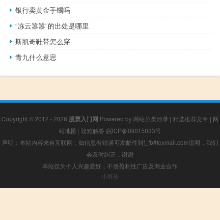
银行卖黄金手镯吗
“冻云嚣嚣”的出处是哪里
斯凯奇鞋带怎么穿
青九什么意思
Copyright © 2012 - 2026
股票入门网
Powered by
网站分类目录
|
精选推荐文章
|
网
站地图
|
疑难解答
皖ICP备09015033号
声明：本站内容来自互联网，如信息有错误可发邮件到f_fb#foxmail.com说明，我们
会及时纠正，谢谢
本站仅为个人兴趣爱好，不接盈利性广告及商业合作
小男孩