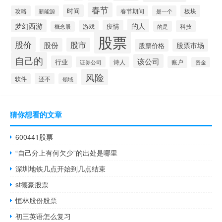
春节
时间
板块
攻略
新能源
春节期间
是一个
的人
梦幻西游
疫情
游戏
科技
的是
概念股
股票
股价
股市
股份
股票市场
股票价格
自己的
该公司
行业
账户
证券公司
诗人
资金
风险
还不
软件
领域
猜你想看的文章
600441股票
“自己分上有何欠少”的出处是哪里
深圳地铁几点开始到几点结束
st德豪股票
恒林股份股票
初三英语怎么复习