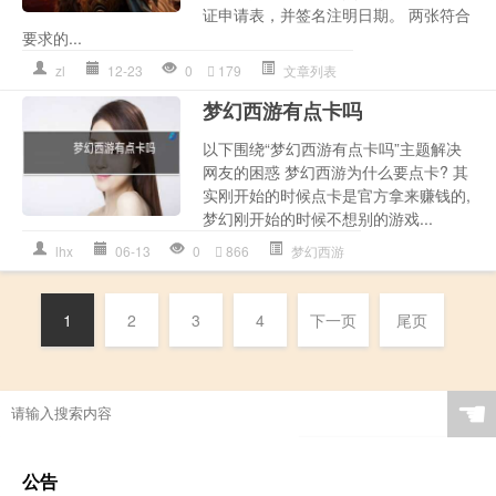
证申请表，并签名注明日期。 两张符合
要求的...
zl
12-23
0
179
文章列表
梦幻西游有点卡吗
以下围绕“梦幻西游有点卡吗”主题解决
网友的困惑 梦幻西游为什么要点卡? 其
实刚开始的时候点卡是官方拿来赚钱的,
梦幻刚开始的时候不想别的游戏...
lhx
06-13
0
866
梦幻西游
1
2
3
4
下一页
尾页
☚
公告