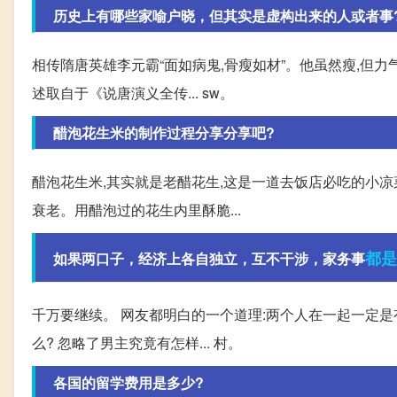
历史上有哪些家喻户晓，但其实是虚构出来的人或者事
相传隋唐英雄李元霸“面如病鬼,骨瘦如材”。他虽然瘦,但力气
述取自于《说唐演义全传... sw。
醋泡花生米的制作过程分享分享吧?
醋泡花生米,其实就是老醋花生,这是一道去饭店必吃的小凉
衰老。用醋泡过的花生内里酥脆...
都是
如果两口子，经济上各自独立，互不干涉，家务事
千万要继续。 网友都明白的一个道理:两个人在一起一定是有
么? 忽略了男主究竟有怎样... 村。
各国的留学费用是多少?