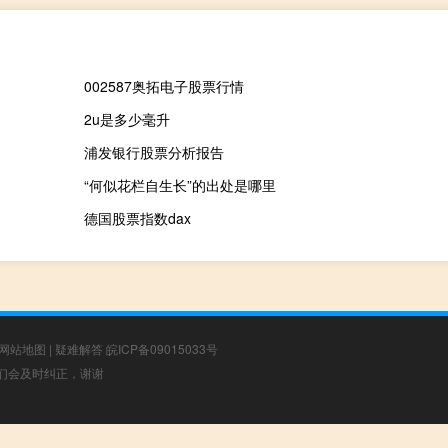
002587奥拓电子股票行情
2u是多少毫升
浦发银行股票分析报告
“何似花栏自生长”的出处是哪里
德国股票指数dax
网站地图
|
疑难解答
皖ICP备09015033号
，我们会及时纠正，谢谢