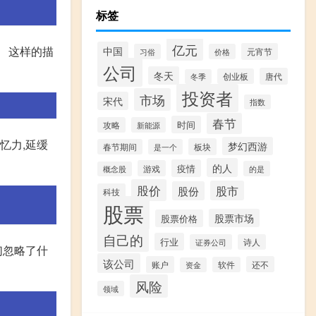
标签
亿元
。 这样的描
中国
元宵节
习俗
价格
公司
冬天
唐代
创业板
冬季
投资者
市场
宋代
指数
春节
时间
攻略
新能源
忆力,延缓
梦幻西游
板块
春节期间
是一个
的人
疫情
游戏
的是
概念股
股价
股市
股份
科技
股票
股票市场
股票价格
自己的
行业
证券公司
诗人
们忽略了什
该公司
账户
还不
软件
资金
风险
领域