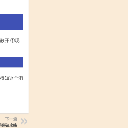
敞开 ①现
。得知这个消
下一篇
球突破攻略