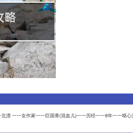
北漂 一一女作家一一巨国青(混血儿)一一历经一一8年一一呕心