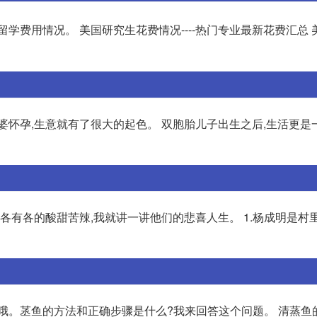
学费用情况。 美国研究生花费情况----热门专业最新花费汇总 
婆怀孕,生意就有了很大的起色。 双胞胎儿子出生之后,生活更是
各有各的酸甜苦辣,我就讲一讲他们的悲喜人生。 1.杨成明是村
利哦。䒱鱼的方法和正确步骤是什么?我来回答这个问题。 清蒸鱼