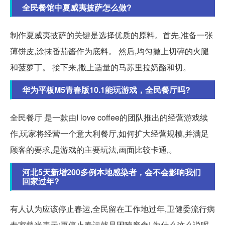
全民餐馆中夏威夷披萨怎么做?
制作夏威夷披萨的关键是选择优质的原料。首先,准备一张
薄饼皮,涂抹番茄酱作为底料。 然后,均匀撒上切碎的火腿
和菠萝丁。 接下来,撒上适量的马苏里拉奶酪和切。
华为平板M5青春版10.1能玩游戏，全民餐厅吗?
全民餐厅 是一款由I love coffee的团队推出的经营游戏续
作,玩家将经营一个意大利餐厅,如何扩大经营规模,并满足
顾客的要求,是游戏的主要玩法,画面比较卡通,。
河北5天新增200多例本地感染者，会不会影响我们
回家过年?
有人认为应该停止春运,全民留在工作地过年,卫健委流行病
专家曾光表示:再停止春运就是因噎废食! 为什么这么说呢,