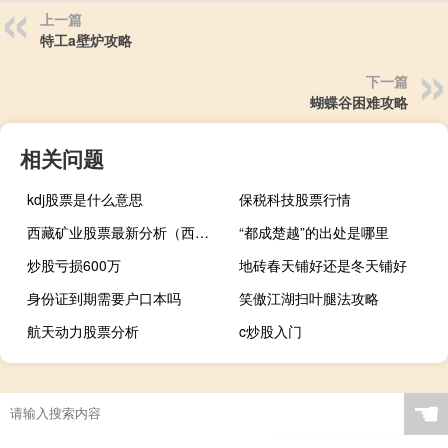
上一篇
特工a壁炉攻略
下一篇
蝴蝶谷困难攻略
相关问题
kdj股票是什么意思
保税科技股票行情
西藏矿业股票最新分析（西藏矿业股票）
“都成楚越”的出处是哪里
炒股亏损600万
地砖春天铺好还是冬天铺好
身份证到期需要户口本吗
笑傲江湖扫叶腿法攻略
航天动力股票分析
c炒股入门
☚