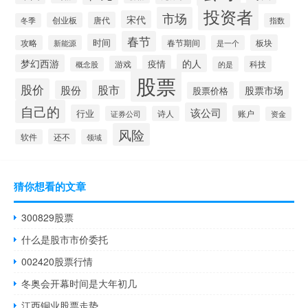
投资者
市场
宋代
唐代
创业板
冬季
指数
春节
时间
板块
攻略
新能源
春节期间
是一个
的人
梦幻西游
疫情
游戏
科技
的是
概念股
股票
股价
股市
股份
股票市场
股票价格
自己的
该公司
行业
账户
证券公司
诗人
资金
风险
还不
软件
领域
猜你想看的文章
300829股票
什么是股市市价委托
002420股票行情
冬奥会开幕时间是大年初几
江西铜业股票走势