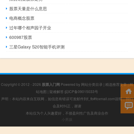
股票天量是什么意思
电商概念股票
过年哪个相声园子开业
600987股票
三星Galaxy S20智能手机评测
Copyright © 2012 - 2026
股票入门网
Powered by
网站分类目录
|
精选推荐文章
|
网
站地图
|
疑难解答
皖ICP备09015033号
声明：本站内容来自互联网，如信息有错误可发邮件到f_fb#foxmail.com说明，我们
会及时纠正，谢谢
本站仅为个人兴趣爱好，不接盈利性广告及商业合作
小男孩