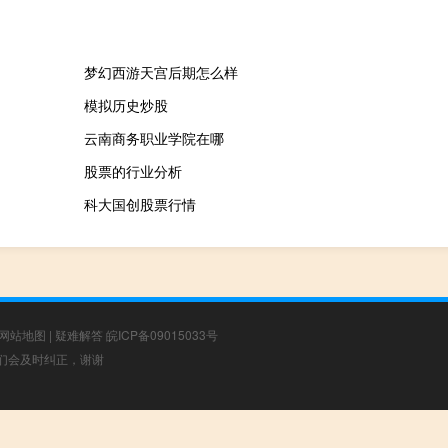
梦幻西游天宫后期怎么样
模拟历史炒股
云南商务职业学院在哪
股票的行业分析
科大国创股票行情
网站地图
|
疑难解答
皖ICP备09015033号
，我们会及时纠正，谢谢