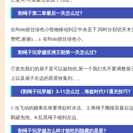
割绳子第二章最后一关怎么过?
在Roto抓住绿色小怪物移动到正中央丢下,同时分别切开
赞吧,谢谢≧﹏≦ 在Roto抓住绿色小。
割绳子玩穿越亚洲王朝第一关怎么过?
①首先我们的扇子是可以旋转的,第一个我们先不要调整扇子
上以及扇子右边的星星收集到。。
《割绳子玩穿越》3-11怎么过，海盗时代11通关技巧?
1.当飞动的糖果在将要弹起时冰冻。 2.将绳子圈移至最右
戳破泡泡。6.乱晃绳子碰到左边。
割绳子玩穿越怎么样才能吃到隐藏的星星?