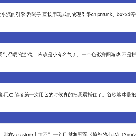
水流的引擎;割绳子,直接用现成的物理引擎chipmunk、box2d
款能感受到温暖的游戏。 应该是小有名气了。一个色彩拼图游戏,不是拼
家都用过,笔者第一次用它的时候真的把我震撼住了。谷歌地球是
戏。刚在app store上市不到一个月,就将冠军《愤怒的小鸟》(Angry B