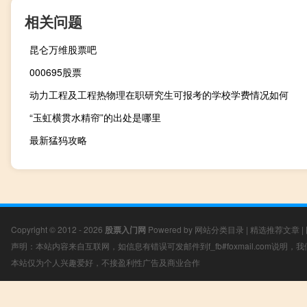
相关问题
昆仑万维股票吧
000695股票
动力工程及工程热物理在职研究生可报考的学校学费情况如何
“玉虹横贯水精帘”的出处是哪里
最新猛犸攻略
Copyright © 2012 - 2026
股票入门网
Powered by
网站分类目录
|
精选推荐文章
|
声明：本站内容来自互联网，如信息有错误可发邮件到f_fb#foxmail.com说明
本站仅为个人兴趣爱好，不接盈利性广告及商业合作