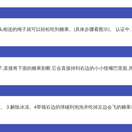
木头相连的绳子就可以轻松吃到糖果。(具体步骤看图示)。 认证中
,直接将下面的糖果割断,它会直接掉到右边的小小怪嘴巴里面,
边。 3.解除冰冻。4带领右边的球碰到泡泡并吃掉左边会飞的糖果