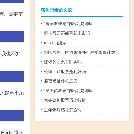
猜你想看的文章
等等。需要至
“鹿车君偃蹇”的出处是哪里
退市股票还能重新上市吗
nasdaq股票
温氏股份：白羽鸡海外引种受限预计对国内黄羽鸡行业产生的影响较小
,我也不知
涨停的股票可以买吗
公司回购股票是利好吗
股票反抽什么意思
“皇天佑我宋”的出处是哪里
把地球各个地
大秦铁路股票历史行情
过年烧烤感悟怎么写
irds)拉下