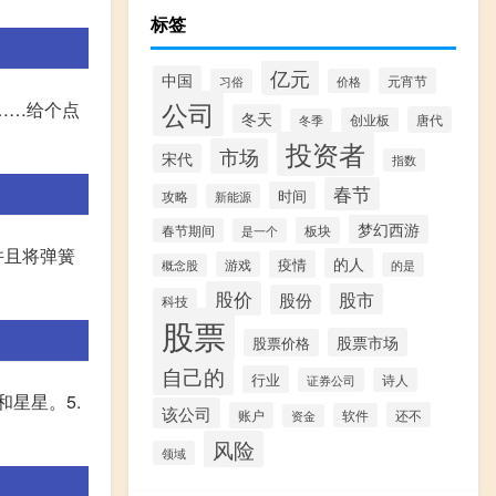
标签
亿元
中国
元宵节
习俗
价格
公司
……给个点
冬天
唐代
创业板
冬季
投资者
市场
宋代
指数
春节
时间
攻略
新能源
梦幻西游
板块
春节期间
是一个
并且将弹簧
的人
疫情
游戏
的是
概念股
股价
股市
股份
科技
股票
股票市场
股票价格
自己的
行业
证券公司
诗人
和星星。5.
该公司
账户
还不
软件
资金
风险
领域