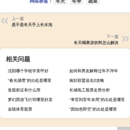
网络标签：
冬天
冬季
蔬菜
上一篇
是不是冬天手上长水泡
下一篇
冬天喝寒凉饮料怎么解决
相关问题
沈阳哪个学校学美甲好
如何和男友解释过年不拜年
“春光僝僽”的出处是哪里
疯狂联盟追击2攻略
发股权证有什么用
长城电工股票走势分析
梦幻西游飞行符哪里好卖
“卑官到官年未周”的出处是哪里
金陵体育股票
“因知色即空”的出处是哪里