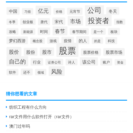
公司
亿元
中国
冬天
元宵节
习俗
价格
投资者
市场
宋代
唐代
创业板
冬季
指数
春节
时间
板块
攻略
新能源
春节期间
是一个
的人
梦幻西游
疫情
游戏
科技
的是
概念股
股票
股价
股市
股份
股票市场
股票价格
自己的
该公司
行业
账户
证券公司
诗人
资金
风险
还不
软件
领域
猜你想看的文章
纺织工程有什么方向
rar文件用什么软件打开（rar文件）
澳门过年吗