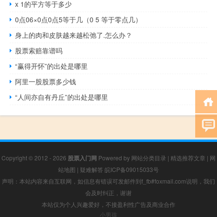
x 1的平方等于多少
0点06×0点0点5等于几（0 5 等于零点几）
身上的肉和皮肤越来越松弛了.怎么办？
股票索赔靠谱吗
“赢得开怀”的出处是哪里
阿里一股股票多少钱
“人间亦自有丹丘”的出处是哪里
Copyright © 2012 - 2026
股票入门网
Powered by
网站分类目录
|
精选推荐文章
|
网
站地图
|
疑难解答
皖ICP备09015033号
声明：本站内容来自互联网，如信息有错误可发邮件到f_fb#foxmail.com说明，我们
会及时纠正，谢谢
本站仅为个人兴趣爱好，不接盈利性广告及商业合作
小男孩