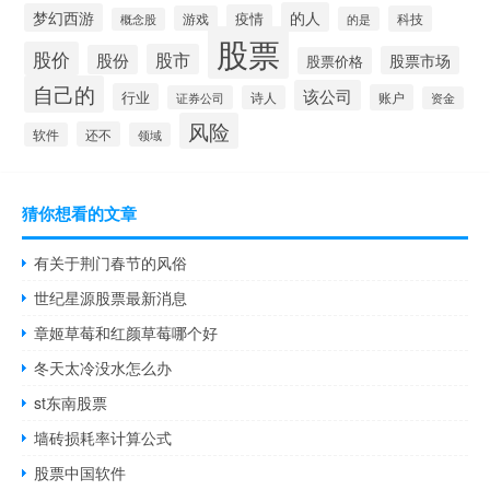
的人
梦幻西游
疫情
游戏
科技
的是
概念股
股票
股价
股市
股份
股票市场
股票价格
自己的
该公司
行业
账户
证券公司
诗人
资金
风险
还不
软件
领域
猜你想看的文章
有关于荆门春节的风俗
世纪星源股票最新消息
章姬草莓和红颜草莓哪个好
冬天太冷没水怎么办
st东南股票
墙砖损耗率计算公式
股票中国软件