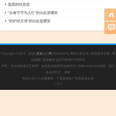
股票的性质是
“从春节节为人忙”的出处是哪里
“药炉经月净”的出处是哪里
Copyright © 2012 - 2026
股票入门网
Powered by
网站分类目录
|
精选推荐文章
|
网
站地图
|
疑难解答
皖ICP备09015033号
声明：本站内容来自互联网，如信息有错误可发邮件到f_fb#foxmail.com说明，我们
会及时纠正，谢谢
本站仅为个人兴趣爱好，不接盈利性广告及商业合作
小男孩