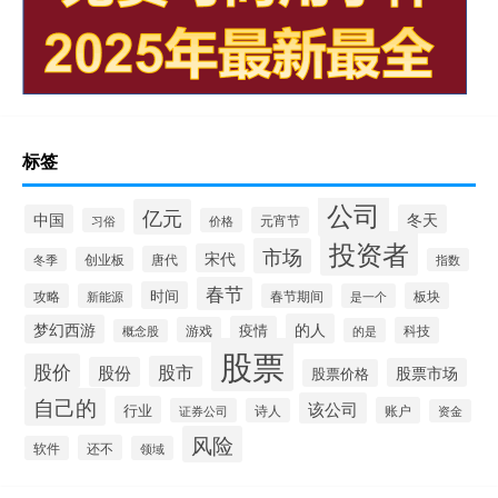
标签
公司
亿元
中国
冬天
元宵节
习俗
价格
投资者
市场
宋代
唐代
创业板
冬季
指数
春节
时间
板块
攻略
新能源
春节期间
是一个
的人
梦幻西游
疫情
游戏
科技
的是
概念股
股票
股价
股市
股份
股票市场
股票价格
自己的
该公司
行业
账户
证券公司
诗人
资金
风险
还不
软件
领域