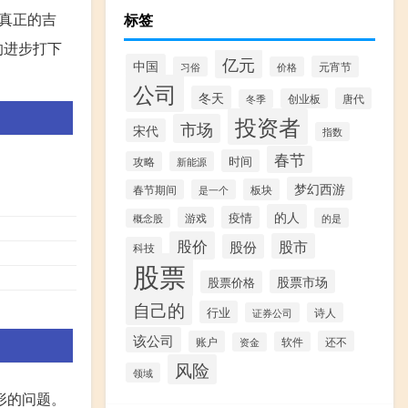
真正的吉
标签
的进步打下
亿元
中国
元宵节
习俗
价格
公司
冬天
唐代
创业板
冬季
投资者
市场
宋代
指数
春节
时间
攻略
新能源
梦幻西游
板块
春节期间
是一个
的人
疫情
游戏
的是
概念股
股价
股市
股份
科技
股票
股票市场
股票价格
自己的
行业
证券公司
诗人
该公司
账户
还不
软件
资金
风险
领域
形的问题。