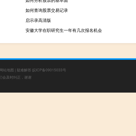
如何分析股票的基本面
如何查询股票交易记录
启示录高清版
安徽大学在职研究生一年有几次报名机会
网站地图
|
疑难解答
皖ICP备09015033号
，我们会及时纠正，谢谢